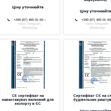
Ціну уточнюйте
Ціну уточнюйт
+380 (67) 465-01-60
+380 (67) 465-01-60
Viber, Telegram,
Viber, Telegram,
WhatsApp
WhatsApp
СЕ сертифікат на
Сертифікат СЄ на с
навантажувач вилковий для
будівельних ришту
експорту в ЄС
Ціну уточнюйт