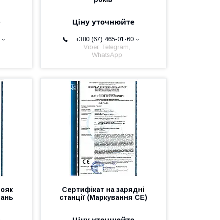
е
Ціну уточнюйте
+380 (67) 465-01-60
Viber, Telegram,
WhatsApp
тояк
Сертифікат на зарядні
вань
станції (Маркування CE)
е
Ціну уточнюйте