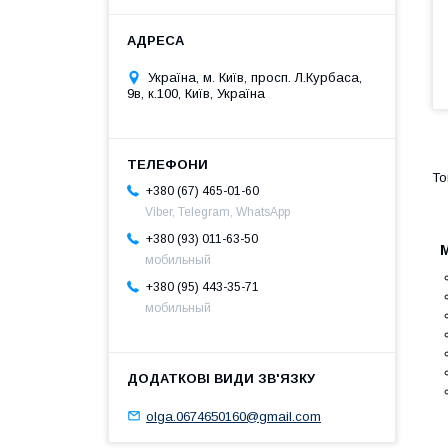
Україна, м. Київ, просп. Л.Курбаса,
9в, к.100, Київ, Україна
+380 (67) 465-01-60
Viber, Telegram, WhatsApp
+380 (93) 011-63-50
М
мобильный
+380 (95) 443-35-71
мобильный
olga.0674650160@gmail.com