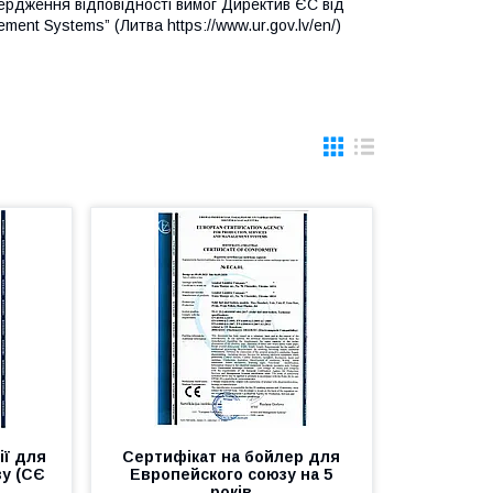
ердження відповідності вимог Директив ЄС від
ement Systems” (Литва https://www.ur.gov.lv/en/)
ії для
Сертифікат на бойлер для
у (СЄ
Европейского союзу на 5
років