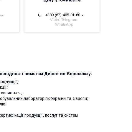
+380 (67) 465-01-60
Viber, Telegram,
WhatsApp
ідповідності вимогам Директив Євросоюзу:
продукції;
ції;
товляється;
робувальних лабораторіях України та Європи;
олю;
сертифікації продукції, послуг та систем