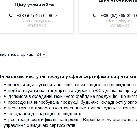
Ціну уточнюйте
+380 (67) 465-01-60
+380 (67) 465-01-60
Viber, Telegram,
Viber, Telegram,
WhatsApp
WhatsApp
и надаємо наступні послуги у сфері сертифікації/оцінки в
консультація з усіх питань, пов'язаних з оцінкою відповідності 
підбір актуальних стандартів та Директив ЄС для вашої продук
допомога в складанні технічного файлу на продукцію, що виго
проведення випробувань продукції будь-якої складності у вип
перевірка та допомога у створенні системи заводського контр
складання декларації відповідності;
реєстрація сертифікатів на 5 років в Європейскому агентстві з 
управління з видачею сертифікатів.