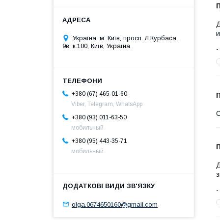
Д
и
Україна, м. Київ, просп. Л.Курбаса,
9в, к.100, Київ, Україна
+380 (67) 465-01-60
Viber, Telegram, WhatsApp
С
+380 (93) 011-63-50
мобильный
+380 (95) 443-35-71
мобильный
Д
з
olga.0674650160@gmail.com