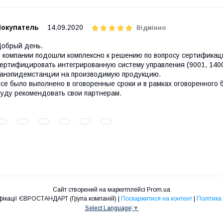
Покупатель
14.09.2020
Відмінно
обрый день.
 компании подошли комплексно к решению по вопросу сертификац
ертифицировать интегрированную систему управления (9001, 1400
анэпидемстанции на производимую продукцию.
се было выполнено в оговоренные сроки и в рамках оговоренного
уду рекомендовать свои партнерам.
Сайт створений на маркетплейсі
Prom.ua
ТОВ Центр сертифікації ЄВРОСТАНДАРТ (Група компаній) |
Поскаржитися на контент
|
Політика
Select Language
▼