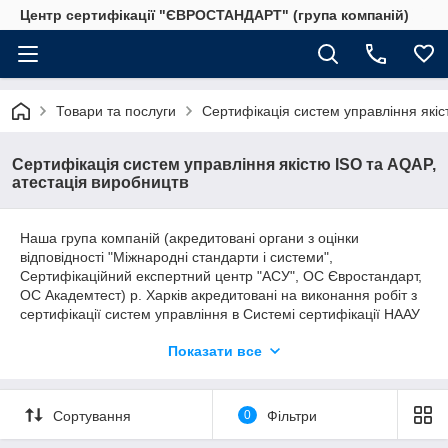
Центр сертифікації "ЄВРОСТАНДАРТ" (група компаній)
Товари та послуги
Сертифікація систем управління якіс
Сертифікація систем управління якістю ISO та AQAP,
атестація виробництв
Наша група компаній (акредитовані органи з оцінки
відповідності "Міжнародні стандарти і системи",
Сертифікаційний експертний центр "АСУ", ОС Євростандарт,
ОС Академтест) р. Харків акредитовані на виконання робіт з
сертифікації систем управління в Системі сертифікації НААУ
(
НААУ проводить акредитацію
відповідно до Закону
Показати все
України “Про акредитацію органів з оцінки відповідності” з
урахуванням вимог міжнародних та європейських стандартів
з акредитації), реєстр:
Сортування
0
Фільтри
https://naau.org.ua/3-reiestr-akreditovanikh-oov
Роботи по сертифікації починаються після подачі заявки в