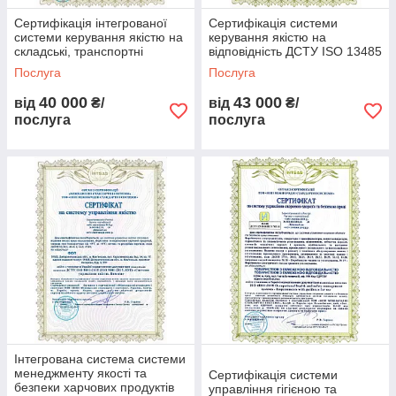
Сертифікація інтегрованої
Сертифікація системи
системи керування якістю на
керування якістю на
складські, транспортні
відповідність ДСТУ ISO 13485
послуги та торгівлю
Послуга
Послуга
40 000
43 000
від
₴/
від
₴/
послуга
послуга
Інтегрована система системи
менеджменту якості та
Сертифікація системи
безпеки харчових продуктів
управління гігієною та