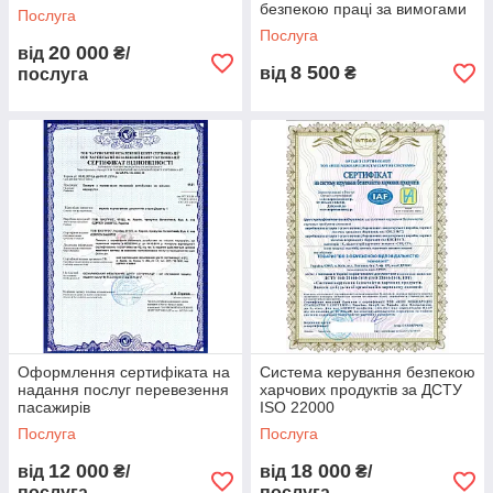
безпекою праці за вимогами
Послуга
ISO 45001:2018
Послуга
20 000
від
₴/
8 500
від
₴
послуга
Оформлення сертифіката на
Система керування безпекою
надання послуг перевезення
харчових продуктів за ДСТУ
пасажирів
ISO 22000
Послуга
Послуга
12 000
18 000
від
₴/
від
₴/
послуга
послуга