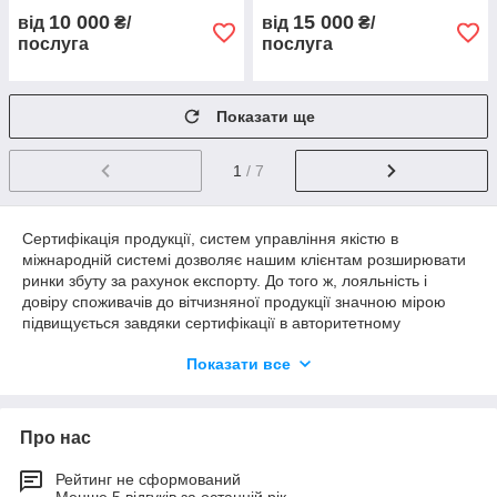
10 000
15 000
від
₴/
від
₴/
послуга
послуга
Показати ще
1
/ 7
Сертифікація продукції, систем управління якістю в
міжнародній системі дозволяє нашим клієнтам розширювати
ринки збуту за рахунок експорту. До того ж, лояльність і
довіру споживачів до вітчизняної продукції значною мірою
підвищується завдяки сертифікації в авторитетному
міжнародному органі. Завдяки визнанню результатів робіт
Показати все
наших експертів, міжнародна сертифікація проводяться на
вигідних виробникам умовах і в найкоротші терміни.
В рамках даного напрямку надаємо послуги:
Про нас
― консалтинг у сфері оформлення дозвільної документації,
маркування продукції;
Рейтинг не сформований
―
оформлення
сертифікатів
про
проходження навчання
Менше 5 відгуків за останній рік