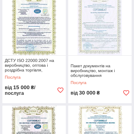
ДСТУ ISO 22000:2007 на
виробництво, оптова і
Пакет документів на
роздрібна торгівля,
виробництво, монтаж і
складування, зберігання
обслуговування
Послуга
харчової продукції
опалювального обладнання
Послуга
для участі в тендері
15 000
від
₴/
30 000
від
₴
послуга