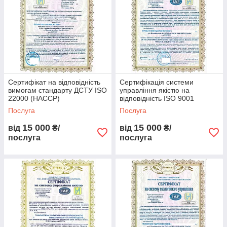
(перекладач на вибір замовника).
Сертифікат зі знаком IAF можна перевірити на цьому сайті:
https://www.iafcertsearch.org/
Сертифікат на відповідність
Сертифікація системи
вимогам стандарту ДСТУ ISO
управління якістю на
22000 (HACCP)
відповідність ISO 9001
Послуга
Послуга
15 000
15 000
від
₴/
від
₴/
послуга
послуга