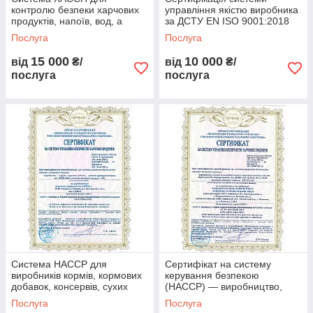
контролю безпеки харчових
управління якістю виробника
продуктів, напоїв, вод, а
за ДСТУ EN ISO 9001:2018
також сировини
Послуга
Послуга
15 000
10 000
від
₴/
від
₴/
послуга
послуга
Система НАССР для
Сертифікат на систему
виробників кормів, кормових
керування безпекою
добавок, консервів, сухих
(HACCP) — виробництво,
сумішей
продаж, доставка води
Послуга
Послуга
питний