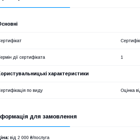
Основні
ертифікат
Сертифік
ермін дії сертифіката
1
Користувальницькі характеристики
ертифікація по виду
Оцінка в
нформація для замовлення
іна:
від 2 000 ₴/послуга