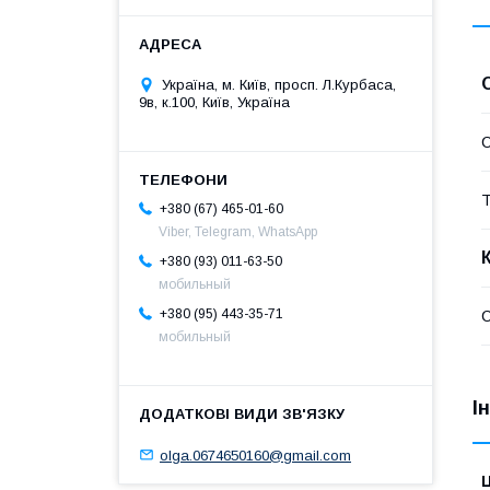
Україна, м. Київ, просп. Л.Курбаса,
9в, к.100, Київ, Україна
С
Т
+380 (67) 465-01-60
Viber, Telegram, WhatsApp
+380 (93) 011-63-50
мобильный
+380 (95) 443-35-71
С
мобильный
І
olga.0674650160@gmail.com
Ц