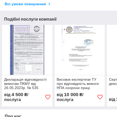
Всі умови повернення
Подібні послуги компанії
Декларація відповідності
Висовок експертизи ТУ
Серт
вимогам ПКМУ від
про відповідність вимоги
деко
26.05.2023р. № 535
НПА охорони праці
Технічного регламенту
4 500
10 000
від
₴/
від
₴/
засобів цивільного захисту
від
послуга
послуга
Про нас