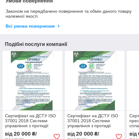
Умови повернення
Законом не передбачено повернення та обмін даного товару
належної якості
Всі умови повернення
Подібні послуги компанії
Сертифікат на ДСТУ ISO
Сертифікат на ДСТУ ISO
Серт
37001:2018 Системи
37001:2018 Системи
прес
управління з протидії
управління з протидії
спла
корупції. Вимоги та
корупції. Вимоги та
вузл
20 000
20 000
від
₴/
від
₴/
від
настанови щодо
настанови щодо
сис