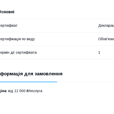
Основні
ертифікат
Декларац
ертифікація по виду
Обов'язк
ермін дії сертифіката
1
нформація для замовлення
іна:
від 12 000 ₴/послуга