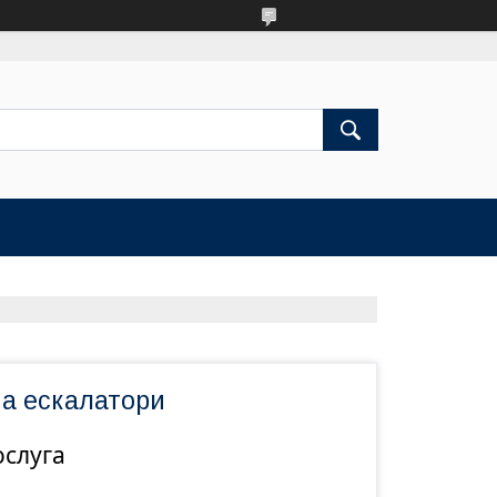
на ескалатори
ослуга