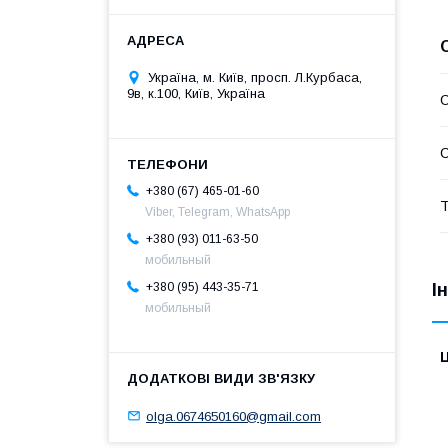
Україна, м. Київ, просп. Л.Курбаса,
9в, к.100, Київ, Україна
С
С
+380 (67) 465-01-60
Т
Viber, Telegram, WhatsApp
+380 (93) 011-63-50
мобильный
+380 (95) 443-35-71
І
мобильный
Ц
olga.0674650160@gmail.com