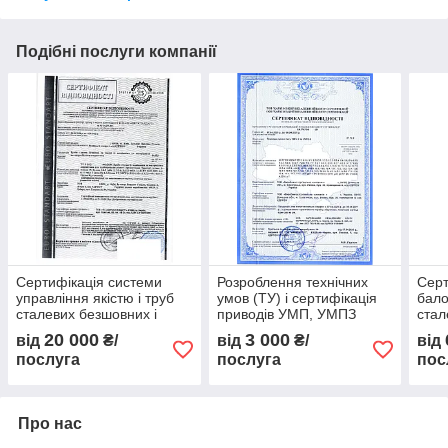
Подібні послуги компанії
Сертифікація системи
Розроблення технічних
Серт
управління якістю і труб
умов (ТУ) і сертифікація
бало
сталевих безшовних і
приводів УМП, УМПЗ
стал
зварних на 3 роки
зрід
20 000
3 000
від
₴/
від
₴/
від
газів
послуга
послуга
пос
Про нас