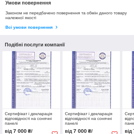
Умови повернення
Законом не передбачено повернення та обмін даного товару
належної якості
Всі умови повернення
Подібні послуги компанії
Сертифікат і декларація
Сертифікат і декларація
Серт
відповідності на сонячні
відповідності на сонячні
відп
панелі
панелі
пане
7 000
7 000
від
₴/
від
₴/
від