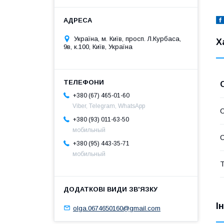
Україна, м. Київ, просп. Л.Курбаса,
Х
9в, к.100, Київ, Україна
+380 (67) 465-01-60
Viber, Telegram, WhatsApp
С
+380 (93) 011-63-50
мобильный
С
+380 (95) 443-35-71
мобильный
Т
І
olga.0674650160@gmail.com