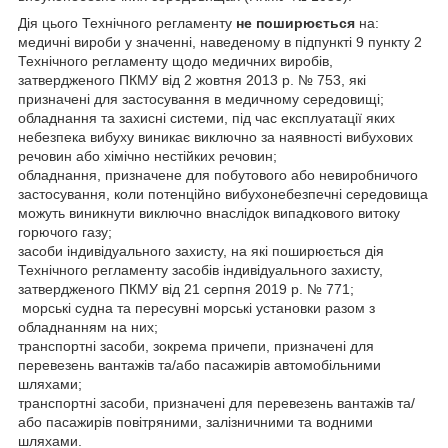
Дія цього Технічного регламенту
не поширюється
на:
медичні вироби у значенні, наведеному в підпункті 9 пункту 2
Технічного регламенту щодо медичних виробів,
затвердженого ПКМУ від 2 жовтня 2013 р. № 753, які
призначені для застосування в медичному середовищі;
обладнання та захисні системи, під час експлуатації яких
небезпека вибуху виникає виключно за наявності вибухових
речовин або хімічно нестійких речовин;
обладнання, призначене для побутового або невиробничого
застосування, коли потенційно вибухонебезпечні середовища
можуть виникнути виключно внаслідок випадкового витоку
горючого газу;
засоби індивідуального захисту, на які поширюється дія
Технічного регламенту засобів індивідуального захисту,
затвердженого ПКМУ від 21 серпня 2019 р. № 771;
морські судна та пересувні морські установки разом з
обладнанням на них;
транспортні засоби, зокрема причепи, призначені для
перевезень вантажів та/або пасажирів автомобільними
шляхами;
транспортні засоби, призначені для перевезень вантажів та/
або пасажирів повітряними, залізничними та водними
шляхами.