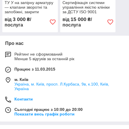
ТУ У на запірну арматуру
Сертифікація системи
— клапани зворотні та
управління якістю клініки
запобіжні, закрити
за ДСТУ ISO 9001
поворотні дискові та інші
3 000
15 000
від
₴/
від
₴/
види
послуга
послуга
Про нас
Рейтинг не сформований
Менше 5 відгуків за останній рік
Працює з 11.03.2015
м. Київ
Україна, м. Київ, просп. Л.Курбаса, 9в, к.100, Київ,
Україна
Контакти
Сьогодні працює з 10:00 до 20:00
Показати весь графік роботи