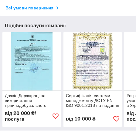
Всі умови повернення
Подібні послуги компанії
Дозвіл Держпраці на
Сертифікація системи
Розр
використання
менеджменту ДСТУ EN
умов
гірничодобувального
ISO 9001:2018 на надання
в Ук
обладнання під тиском на
інженерних послуг
20 000
від
₴/
від
5 років згідно з ПКМУ No
10 000
від
₴
послуга
пос
1107