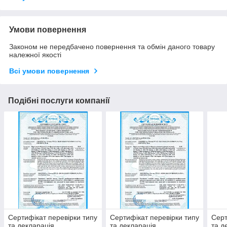
Умови повернення
Законом не передбачено повернення та обмін даного товару
належної якості
Всі умови повернення
Подібні послуги компанії
Сертифікат перевірки типу
Сертифікат перевірки типу
Серт
та декларація
та декларація
та д