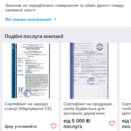
Законом не передбачено повернення та обмін даного товару
належної якості
Всі умови повернення
Подібні послуги компанії
Сертифікат на зарядні
Сертифікат на продукцію -
Серт
станції (Маркування CE)
скоба будівельна для
скоб
кріплення дерев’яних
кріп
балок згідно ДСТУ
бало
5 000
від
₴/
від
3760:2019.
3760
Ціну уточнюйте
послуга
пос