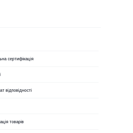
ьна сертифікація
ї
ат відповідності
ація товарів