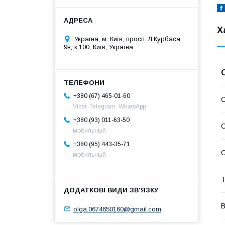
Х
Україна, м. Київ, просп. Л.Курбаса,
9в, к.100, Київ, Україна
+380 (67) 465-01-60
С
Viber, Telegram, WhatsApp
+380 (93) 011-63-50
С
мобильный
+380 (95) 443-35-71
С
мобильный
Т
В
olga.0674650160@gmail.com