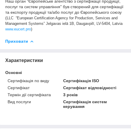
Наш орган "Європейське агентство з сертифікації продукції,
послуг та систем управління" був створений для сертифікації
та експорту продукції та/або послуг до Європейського союзу
(
LLC
“European Certification Agency for Production, Services and
Management Systems”
Jelgavas ielā 1B, Daugavpilī, LV-5404, Latvia
www
.
eucert
.
pro
)
Приховати
Характеристики
Основні
Сертифікація по виду
Сертифікація ISO
Сертифікат
Сертифікат відповідності
Термін дії сертифіката
3 років
Вид послуги
Сертифікація систем
керування