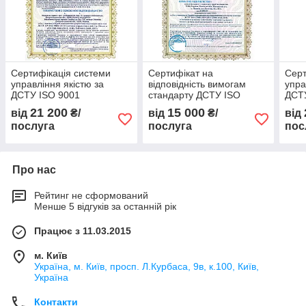
Сертифікація системи
Сертифікат на
Серт
управління якістю за
відповідність вимогам
упра
ДСТУ ISO 9001
стандарту ДСТУ ISO
ДСТ
виробництва металевих
22000 (HACCP)
виро
21 200
15 000
від
₴/
від
₴/
від
конструкцій, БПЛА, РЕБ,
конс
послуга
послуга
пос
тощо
тощ
Про нас
Рейтинг не сформований
Менше 5 відгуків за останній рік
Працює з 11.03.2015
м. Київ
Україна, м. Київ, просп. Л.Курбаса, 9в, к.100, Київ,
Україна
Контакти