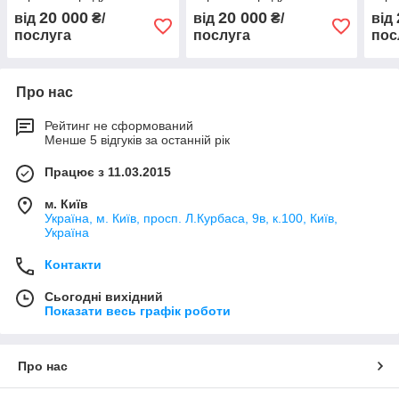
виробництво виробів
виробництво виробів
виро
20 000
20 000
від
₴/
від
₴/
від
хлібобулочних,
хлібобулочних,
хліб
послуга
послуга
пос
кондитерських, кулінарних
кондитерських, кулінарних
конд
Про нас
Рейтинг не сформований
Менше 5 відгуків за останній рік
Працює з 11.03.2015
м. Київ
Україна, м. Київ, просп. Л.Курбаса, 9в, к.100, Київ,
Україна
Контакти
Сьогодні вихідний
Показати весь графік роботи
Про нас