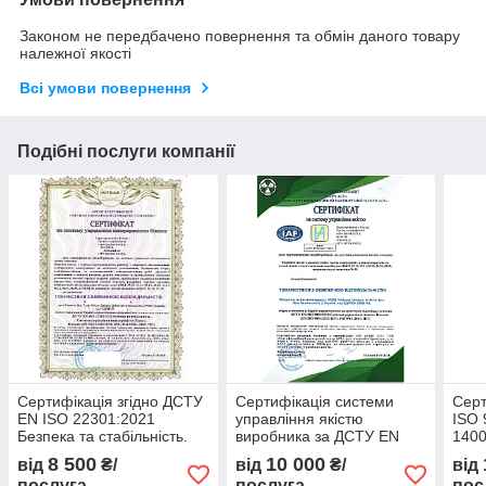
Законом не передбачено повернення та обмін даного товару
належної якості
Всі умови повернення
Подібні послуги компанії
Сертифікація згідно ДСТУ
Сертифікація системи
Серт
EN ISO 22301:2021
управління якістю
ISO 
Безпека та стабільність.
виробника за ДСТУ EN
140
Системи управління
ISO 9001:2018
8 500
10 000
від
₴/
від
₴/
від
неперервністю бізнесу.
послуга
послуга
пос