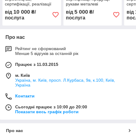
сертифікації, реалізації
рукави металеві
серт
гофровані для
10 000
5 000
від
₴/
від
₴/
від
застосування під тиском
послуга
послуга
пос
Про нас
Рейтинг не сформований
Менше 5 відгуків за останній рік
Працює з 11.03.2015
м. Київ
Україна, м. Київ, просп. Л.Курбаса, 9в, к.100, Київ,
Україна
Контакти
Сьогодні працює з 10:00 до 20:00
Показати весь графік роботи
Про нас