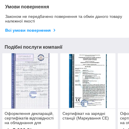
Умови повернення
Законом не передбачено повернення та обмін даного товару
належної якості
Всі умови повернення
Подібні послуги компанії
Оформлення декларацій,
Сертифікат на зарядні
Офо
сертифікатів відповідності
станції (Маркування CE)
серт
на обладнання для
на о
харчового виробництва
харч