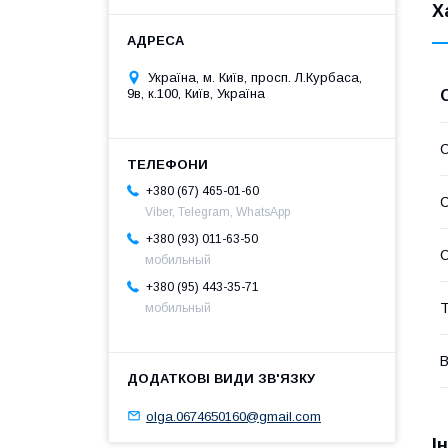
Х
Україна, м. Київ, просп. Л.Курбаса,
9в, к.100, Київ, Україна
С
+380 (67) 465-01-60
С
Viber, Telegram, WhatsApp
+380 (93) 011-63-50
С
мобильный
+380 (95) 443-35-71
Т
мобильный
В
olga.0674650160@gmail.com
І