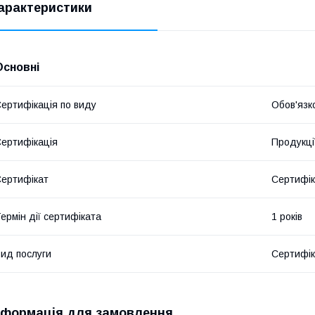
арактеристики
Основні
ертифікація по виду
Обов'язк
ертифікація
Продукці
ертифікат
Сертифік
ермін дії сертифіката
1 років
ид послуги
Сертифік
нформація для замовлення