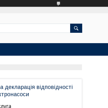
а декларація відповідності
ектронасоси
слуга