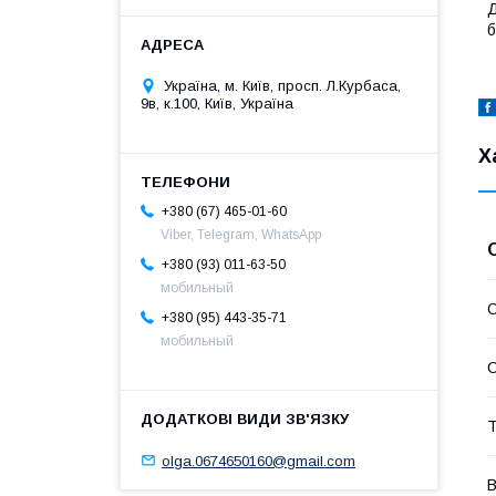
Д
б
Україна, м. Київ, просп. Л.Курбаса,
9в, к.100, Київ, Україна
Х
+380 (67) 465-01-60
Viber, Telegram, WhatsApp
+380 (93) 011-63-50
мобильный
С
+380 (95) 443-35-71
мобильный
С
Т
olga.0674650160@gmail.com
В