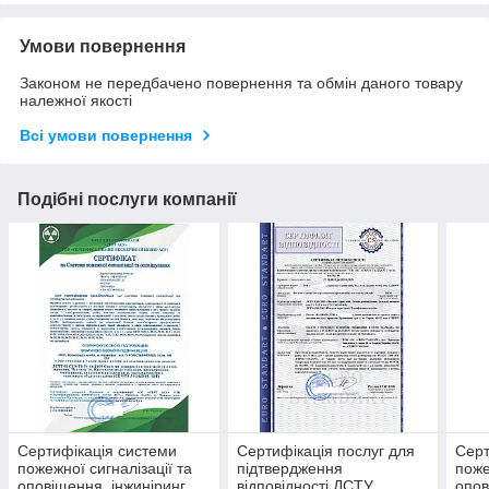
Умови повернення
Законом не передбачено повернення та обмін даного товару
належної якості
Всі умови повернення
Подібні послуги компанії
Сертифікація системи
Сертифікація послуг для
Серт
пожежної сигналізації та
підтвердження
поже
оповіщення, інжиніринг
відповідності ДСТУ
опов