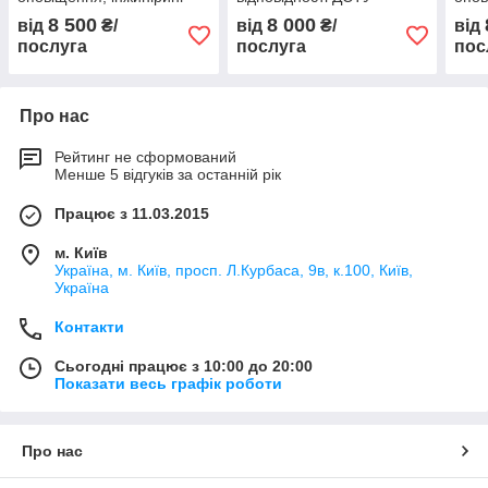
пожежної безпеки
4269:2003 «Послуги
поже
8 500
8 000
від
₴/
від
₴/
від
туристичні. Класифікація
послуга
послуга
пос
готелів»
Про нас
Рейтинг не сформований
Менше 5 відгуків за останній рік
Працює з 11.03.2015
м. Київ
Україна, м. Київ, просп. Л.Курбаса, 9в, к.100, Київ,
Україна
Контакти
Сьогодні працює з 10:00 до 20:00
Показати весь графік роботи
Про нас