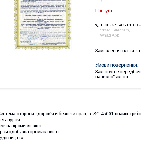
Послуга
+380 (67) 465-01-60
Viber, Telegram,
WhatsApp
Замовлення тільки з
Законом не передбач
належної якості
истема охорони здоров'я й безпеки праці з
ISO 45001 н
найпотрібні
еталургія
імічна промисловість
ірськодобувна
промисловість
удівництво