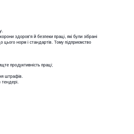
у.
орони здоров'я й безпеки праці, які були зібрані
до цього норм і стандартів. Тому підприємство
вищте продуктивність праці;
ня штрафів.
 тендері.