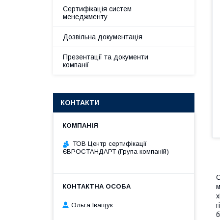
Сертифікація систем
менеджменту
Дозвільна документація
Презентації та документи
компанії
КОНТАКТИ
ТОВ Центр сертифікації
ЄВРОСТАНДАРТ (Група компаній)
С
м
х
Ольга Іващук
г
б