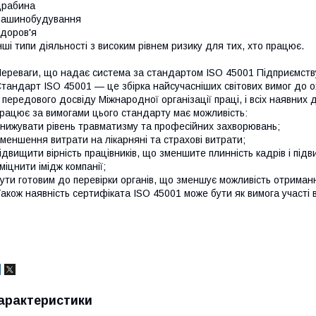
драбина
машинобудування
доров'я
нші типи діяльності з високим рівнем ризику для тих, хто працює.
ереваги, що надає система за стандартом ISO 45001 Підприємств
тандарт ISO 45001 — це збірка найсучасніших світових вимог до ох
 передового досвіду Міжнародної організації праці, і всіх наявних 
рацює за вимогами цього стандарту має можливість:
нижувати рівень травматизму та професійних захворювань;
меншення витрати на лікарняні та страхові витрати;
ідвищити вірність працівників, що зменшите плинність кадрів і під
міцнити імідж компанії;
ути готовим до перевірки органів, що зменшує можливість отриман
акож наявність сертифіката ISO 45001 може бути як вимога участі в
арактеристики