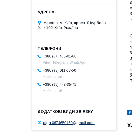
З
і
Україна, м. Київ, просп. Л.Курбаса,
9в, к.100, Київ, Україна
П
С
з
п
З
+380 (67) 465-01-60
З
Viber, Telegram, WhatsApp
п
з
+380 (93) 011-63-50
б
мобильный
Т
+380 (95) 443-35-71
мобильный
olga.0674650160@gmail.com
Х