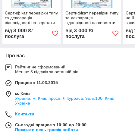
Сертифікат перевірки типу
Сертифікат перевірки типу
Серт
та декларація
та декларація
на Ш
відповідності на верстати
відповідності на верстати
захи
циві
3 000
3 000
від
₴/
від
₴/
від
моду
послуга
послуга
пос
Про нас
Рейтинг не сформований
Менше 5 відгуків за останній рік
Працює з 11.03.2015
м. Київ
Україна, м. Київ, просп. Л.Курбаса, 9в, к.100, Київ,
Україна
Контакти
Сьогодні працює з 10:00 до 20:00
Показати весь графік роботи