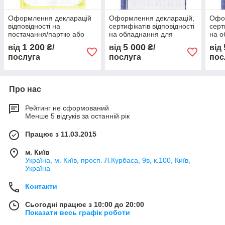
Оформлення декларацій
Оформлення декларацій,
Офо
відповідності на
сертифікатів відповідності
серт
постачання/партію або
на обладнання для
на о
залишок на складі
харчового виробництва
харч
1 200
5 000
від
₴/
від
₴/
від
послуга
послуга
пос
Про нас
Рейтинг не сформований
Менше 5 відгуків за останній рік
Працює з 11.03.2015
м. Київ
Україна, м. Київ, просп. Л.Курбаса, 9в, к.100, Київ,
Україна
Контакти
Сьогодні працює з 10:00 до 20:00
Показати весь графік роботи