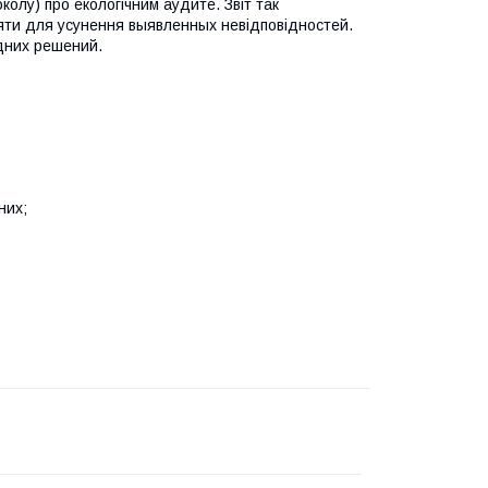
околу)
про
екологічним
аудите
.
Звіт
так
яти
для
усунення
выявленных
невідповідностей
.
дних
решений
.
них;