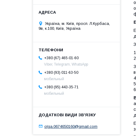
о
о
ф
Україна, м. Київ, просп. Л.Курбаса,
9в, к.100, Київ, Україна
Е
д
З
1
+380 (67) 465-01-60
2
Viber, Telegram, WhatsApp
3
в
+380 (93) 011-63-50
4
мобильный
5
+380 (95) 443-35-71
6
мобильный
а
с
д
Е
olga.0674650160@gmail.com
з