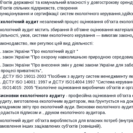
б'єктів
державної та
комунальний
власності
у довгострокову
оренд
б'єктів
спільних
підприємств
,
створення
ункціонування
и
сертифікації
систем
екологічного
керування
,
здійс
Екологічний аудит
незалежний процес оцінювання об'єкта еколог
кологічний аудит містить збирання й об'ємне оцінювання матеріал
іяльності, умов, системи екологічного керування — вимогам законо
аконодавство, яке регулює цей вид діяльності:
. закон
України
"
Про екологічний аудіт "
. закон
України
"
Про охорону
навколишньою природною
середови
. Закон
України
"Про внесення
змін у
деякі закони
України
для заб
процесі
приватність"
,
. ДСТУ
ISO
19011-2003
"
Посібник з
аудиту
систем менеджменту як
. ДСТУ
ISO
14001:
1997
и
ДСТУ
ISO14004
1997
"
Система
керуван
. ISO14015
:
2005 "
Екологічне оцінювання
виробничих
об'єктів
и
орг
Висновки
екологічного
аудиту
-
професійна
оцінювання
об'єкта
удиту
,
виготовлена
екологічним
аудитором
,
яка
ґрунтується
на док
кладником
звіту
про екологічний ауди
.
Висновки
екологічного
аудит
одається
підписом
и
, друком
екологічного
аудитора
.
кологічний
аудит
об'єкта
виробляється для
власних потреб
(внутрі
амовлення
інших
зацікавлених
суб'єктів
(зовнішній).