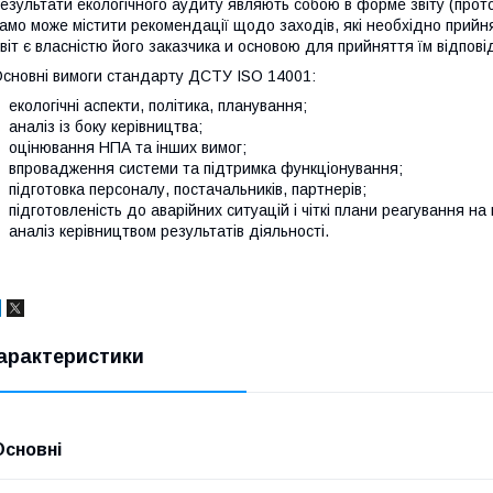
езультати
екологічного
аудиту
являють собою
в
форме
звіту
(прот
амо
може
містити
рекомендації
щодо заходів
,
які необхідно
прийн
віт
є
власністю
його
заказчика
и
основою
для прийняття
їм відпові
сновні вимоги стандарту ДСТУ ISO 14001:
кологічні аспекти, політика, планування;
наліз із боку керівництва;
цінювання НПА та інших вимог;
провадження системи та підтримка функціонування;
ідготовка персоналу, постачальників, партнерів;
ідготовленість до аварійних ситуацій і чіткі плани реагування на 
наліз керівництвом результатів діяльності.
арактеристики
Основні