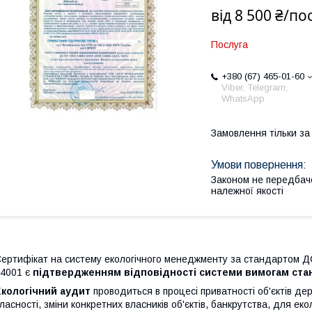
від
8 500 ₴/по
Послуга
+380 (67) 465-01-60
Viber, Telegram,
WhatsApp
Замовлення тільки з
Законом не передбач
належної якості
ертифікат на систему екологічного менеджменту за стандартом 
4001 є
підтвердженням відповідності системи вимогам ста
Екологічний
аудит
проводиться в
процесі
приватності об'єктів
дер
ласності
,
зміни
конкретних
власників
об'єктів
, банкрутства,
для
еко