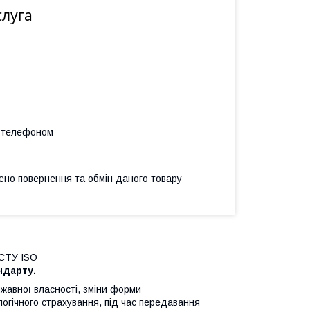
слуга
а телефоном
ено повернення та обмін даного товару
ДСТУ ISO
ндарту.
жавної власності
,
зміни
форми
логічного страхування
,
під час передавання