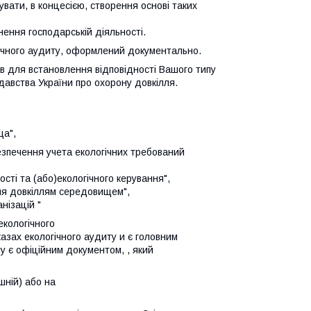
увати
,
в
концесією
, створення
основі таких
нення
господарській
діяльності.
ічного аудиту, оформлений документально.
ів для встановлення відповідності Вашого типу
давства України про охорону довкілля.
ща
",
езпечення
учета
екологічних
требований
ості та
(або)екологічного
керування
",
ня довкіллям
середовищем
",
анізацій "
екологічного
азах екологічного
аудиту
и
є головним
у є
офіційним
документом
,
, який
шній) або
на