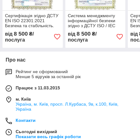
Сертифікація згідно ДСТУ
Система менеджменту
Серт
EN ISO 22301:2021
інформаційної безпеки
EN I
Безпека та стабільність.
згідно з ДСТУ ISO / IEC
Безп
Системи управління
27001 для тендерів
Сист
8 500
8 500
від
₴/
від
₴/
від
неперервністю бізнесу.
(система захисту
непе
послуга
послуга
пос
Вимоги
інформації)
Вим
Про нас
Рейтинг не сформований
Менше 5 відгуків за останній рік
Працює з 11.03.2015
м. Київ
Україна, м. Київ, просп. Л.Курбаса, 9в, к.100, Київ,
Україна
Контакти
Сьогодні вихідний
Показати весь графік роботи