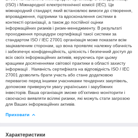
(ISO) і Міжнародної електротехнічної комісії (IEC). Це
міжнародний стандарт, який встановлює вимоги до створення,
впровадження, підтримки та вдосконалення системи в
контексті організації, а також до постійної оцінки
інформаційних ризиків і ризик-менеджменту. В результаті
проходження процедури сертифікації такої системи за
стандартом ISO / IEC 27001 організація може показати всім
зацікавленим сторонам, що вона проявляє належну обачність
і забезпечує конфіденційність, цілісність і безпечний доступ до
всіх своїх інформаційних активів, керуючись при цьому
кращими досягненнями світової практики в області захисту
інформації . Наявність сертифіката на відповідність ISO / IEC
27001 дозволить брати участь або стане додатковою
перевагою перед іншими учасниками тендерних закупівель,
допоможе привернути увагу українських і зарубіжних
інвесторів. Ваша організація зможе об'єктивно моніторити і
своєчасно виявляти всілякі ризики, які можуть стати загрозою
для Ваших інформаційних активів.
Приховати
Характеристики