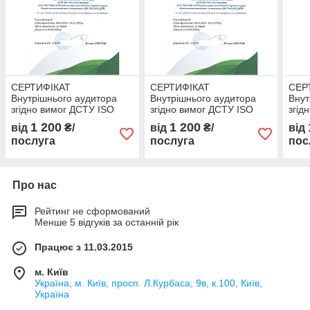
СЕРТИФІКАТ
СЕРТИФІКАТ
СЕР
Внутрішнього аудитора
Внутрішнього аудитора
Внут
згідно вимог ДСТУ ISO
згідно вимог ДСТУ ISO
згід
19011:2019 та ДСТУ ISO
19011:2019 та ДСТУ ISO
1901
1 200
1 200
від
₴/
від
₴/
від
39001:2015
39001:2015
3900
послуга
послуга
пос
Про нас
Рейтинг не сформований
Менше 5 відгуків за останній рік
Працює з 11.03.2015
м. Київ
Україна, м. Київ, просп. Л.Курбаса, 9в, к.100, Київ,
Україна