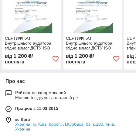
СЕРТИФІКАТ
СЕРТИФІКАТ
СЕР
Внутрішнього аудитора
Внутрішнього аудитора
Внут
згідно вимог ДСТУ ISO
згідно вимог ДСТУ ISO
згід
19011:2019 та ДСТУ ISO
19011:2019 та ДСТУ ISO
1901
1 200
1 200
від
₴/
від
₴/
від
39001:2015
39001:2015
9001
послуга
послуга
пос
Про нас
Рейтинг не сформований
Менше 5 відгуків за останній рік
Працює з 11.03.2015
м. Київ
Україна, м. Київ, просп. Л.Курбаса, 9в, к.100, Київ,
Україна