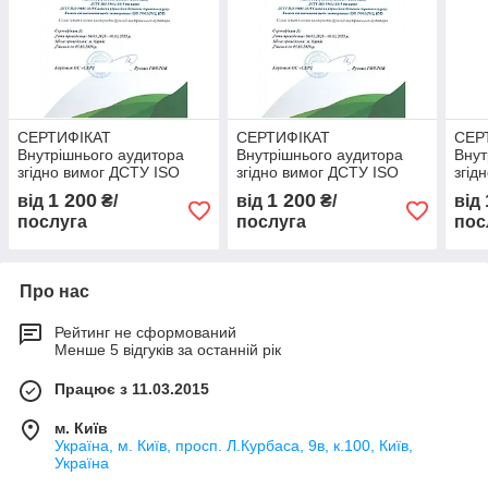
СЕРТИФІКАТ
СЕРТИФІКАТ
СЕР
Внутрішнього аудитора
Внутрішнього аудитора
Внут
згідно вимог ДСТУ ISO
згідно вимог ДСТУ ISO
згід
19011:2019 та ДСТУ ISO
19011:2019 та ДСТУ ISO
1901
1 200
1 200
від
₴/
від
₴/
від
39001:2015
39001:2015
3900
послуга
послуга
пос
Про нас
Рейтинг не сформований
Менше 5 відгуків за останній рік
Працює з 11.03.2015
м. Київ
Україна, м. Київ, просп. Л.Курбаса, 9в, к.100, Київ,
Україна