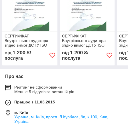
СЕРТИФІКАТ
СЕРТИФІКАТ
СЕР
Внутрішнього аудитора
Внутрішнього аудитора
Внут
згідно вимог ДСТУ ISO
згідно вимог ДСТУ ISO
згід
19011:2019 та ДСТУ ISO
19011:2019 та ДСТУ ISO
1901
1 200
1 200
від
₴/
від
₴/
від
39001:2015
39001:2015
3900
послуга
послуга
пос
Про нас
Рейтинг не сформований
Менше 5 відгуків за останній рік
Працює з 11.03.2015
м. Київ
Україна, м. Київ, просп. Л.Курбаса, 9в, к.100, Київ,
Україна