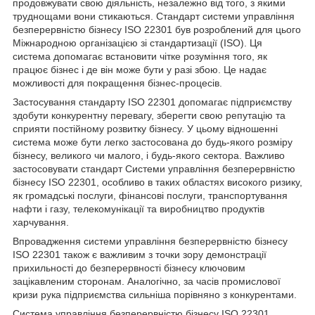
продовжувати свою діяльність, незалежно від того, з якими
труднощами вони стикаються.
Стандарт системи управління
безперервністю бізнесу ISO 22301 був розроблений для цього
Міжнародною організацією зі стандартизації (ISO).
Ця
система допомагає встановити чітке розуміння того, як
працює бізнес і де він може бути у разі збою.
Це надає
можливості для покращення бізнес-процесів.
Застосування стандарту ISO 22301 допомагає підприємству
здобути конкурентну перевагу, зберегти свою репутацію та
сприяти постійному розвитку бізнесу.
У цьому відношенні
система може бути легко застосована до будь-якого розміру
бізнесу, великого чи малого, і будь-якого сектора.
Важливо
застосовувати стандарт Системи управління безперервністю
бізнесу ISO 22301, особливо в таких областях високого ризику,
як громадські послуги, фінансові послуги, транспортування
нафти і газу, телекомунікації та виробництво продуктів
харчування.
Впровадження системи управління безперервністю бізнесу
ISO 22301 також є важливим з точки зору демонстрації
прихильності до безперервності бізнесу ключовим
зацікавленим сторонам.
Аналогічно, за часів промислової
кризи рука підприємства сильніша порівняно з конкурентами.
Система управління безперервністю бізнесу ISO 22301