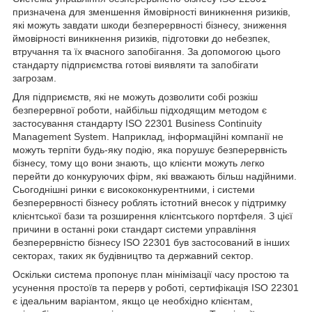
призначена для зменшення ймовірності виникнення ризиків,
які можуть завдати шкоди безперервності бізнесу, зниження
ймовірності виникнення ризиків, підготовки до небезпек,
втручання та їх вчасного запобігання.
За допомогою цього
стандарту підприємства готові виявляти та запобігати
загрозам.
Для підприємств, які не можуть дозволити собі розкіш
безперервної роботи, найбільш підходящим методом є
застосування стандарту ISO 22301 Business Continuity
Management System.
Наприклад, інформаційні компанії не
можуть терпіти будь-яку подію, яка порушує безперервність
бізнесу, тому що вони знають, що клієнти можуть легко
перейти до конкуруючих фірм, які вважають більш надійними.
Сьогоднішні ринки є висококонкурентними, і системи
безперервності бізнесу роблять істотний внесок у підтримку
клієнтської бази та розширення клієнтського портфеля.
З цієї
причини в останні роки стандарт системи управління
безперервністю бізнесу ISO 22301 був застосований в інших
секторах, таких як будівництво та державний сектор.
Оскільки система пропонує план мінімізації часу простою та
усунення простоїв та перерв у роботі, сертифікація ISO 22301
є ідеальним варіантом, якщо це необхідно клієнтам,