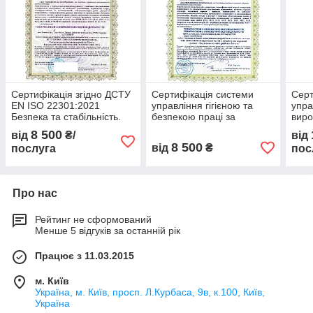
Сертифікація згідно ДСТУ
Сертифікація системи
Серт
EN ISO 22301:2021
управління гігієною та
упра
Безпека та стабільність.
безпекою праці за
виро
Системи управління
вимогами ISO 45001:2018
ISO 
8 500
від
₴/
від
неперервністю бізнесу.
8 500
від
₴
послуга
пос
Вимоги
Про нас
Рейтинг не сформований
Менше 5 відгуків за останній рік
Працює з 11.03.2015
м. Київ
Україна, м. Київ, просп. Л.Курбаса, 9в, к.100, Київ,
Україна