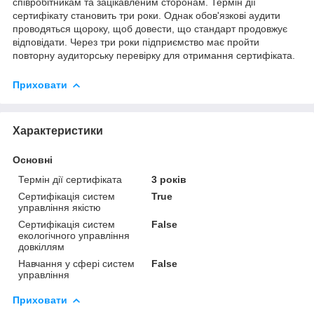
співробітникам та зацікавленим сторонам.
Термін дії
сертифікату становить три роки.
Однак обов'язкові аудити
проводяться щороку, щоб довести, що стандарт продовжує
відповідати.
Через три роки підприємство має пройти
повторну аудиторську перевірку для отримання сертифіката.
Приховати
Характеристики
Основні
Термін дії сертифіката
3 років
Сертифікація систем
True
управління якістю
Сертифікація систем
False
екологічного управління
довкіллям
Навчання у сфері систем
False
управління
Приховати