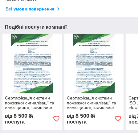
Всі умови повернення
Подібні послуги компанії
Сертифікація системи
Сертифікація системи
Серт
пожежної сигналізації та
пожежної сигналізації та
ISO 
оповіщення, інжиніринг
оповіщення, інжиніринг
«Інж
пожежної безпеки
пожежної безпеки
безп
8 500
8 500
від
₴/
від
₴/
від
поже
послуга
послуга
пос
Част
пол