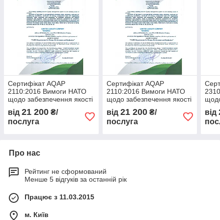
Сертифікат AQAP
Сертифікат AQAP
Серт
2110:2016 Вимоги НАТО
2110:2016 Вимоги НАТО
2310
щодо забезпечення якості
щодо забезпечення якості
щодо
при проектуванні,
при проектуванні,
для 
21 200
21 200
від
₴/
від
₴/
від
розробці та виробництві
розробці та виробництві
косм
послуга
послуга
пос
Про нас
Рейтинг не сформований
Менше 5 відгуків за останній рік
Працює з 11.03.2015
м. Київ