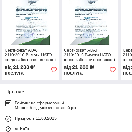
Сертифікат AQAP
Сертифікат AQAP
Сер
2110:2016 Вимоги НАТО
2110:2016 Вимоги НАТО
2110
щодо забезпечення якості
щодо забезпечення якості
щодо
при проектуванні,
при проектуванні,
при 
21 200
21 200
від
₴/
від
₴/
від
розробці та виробництві
розробці та виробництві
розр
послуга
послуга
пос
Про нас
Рейтинг не сформований
Менше 5 відгуків за останній рік
Працює з 11.03.2015
м. Київ