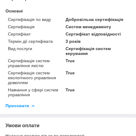
Основні
Сертифікація по виду
Добровільна сертифікація
Сертифікація
Систем менеджменту
Сертифікат
Сертифікат відповідності
Термін дії сертифіката
3 років
Вид послуги
Сертифікація систем
керування
Сертифікація систем
True
управління якістю
Сертифікація систем
True
екологічного управління
довкіллям
Навчання у сфері систем
True
управління
Приховати
Умови оплати
Надання послуги тільки по передоплаті.