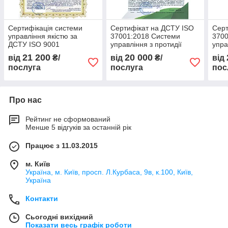
Сертифікація системи
Сертифікат на ДСТУ ISO
Серт
управління якістю за
37001:2018 Системи
3700
ДСТУ ISO 9001
управління з протидії
упра
виробництва металевих
корупції. Вимоги та
кору
21 200
20 000
від
₴/
від
₴/
від
конструкцій, БПЛА, РЕБ,
настанови щодо
нас
послуга
послуга
пос
тощо
застосовування
заст
Про нас
Рейтинг не сформований
Менше 5 відгуків за останній рік
Працює з 11.03.2015
м. Київ
Україна, м. Київ, просп. Л.Курбаса, 9в, к.100, Київ,
Україна
Контакти
Сьогодні вихідний
Показати весь графік роботи