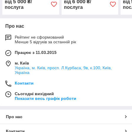
5 000
6 000
від
₴/
від
₴/
від
конструкції
системи
конс
послуга
послуга
пос
Про нас
Рейтинг не сформований
Менше 5 відгуків за останній рік
Працює з 11.03.2015
м. Київ
Україна, м. Київ, просп. Л.Курбаса, 9в, к.100, Київ,
Україна
Контакти
Сьогодні вихідний
Показати весь графік роботи
Про нас
Контакти