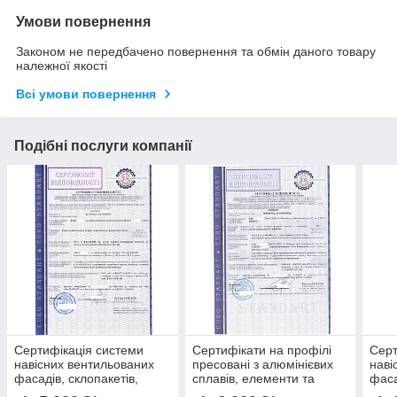
Умови повернення
Законом не передбачено повернення та обмін даного товару
належної якості
Всі умови повернення
Подібні послуги компанії
Сертифікація системи
Сертифікати на профілі
Серт
навісних вентильованих
пресовані з алюмінієвих
наві
фасадів, склопакетів,
сплавів, елементи та
фаса
вікна, двері, фасадні
вузли навісної фасадної
вікн