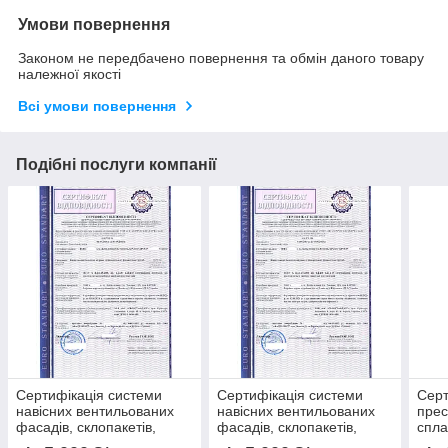
Умови повернення
Законом не передбачено повернення та обмін даного товару
належної якості
Всі умови повернення
Подібні послуги компанії
Сертифікація системи
Сертифікація системи
Серт
навісних вентильованих
навісних вентильованих
прес
фасадів, склопакетів,
фасадів, склопакетів,
спла
вікна, двері, фасадні
вікна, двері, фасадні
вузл