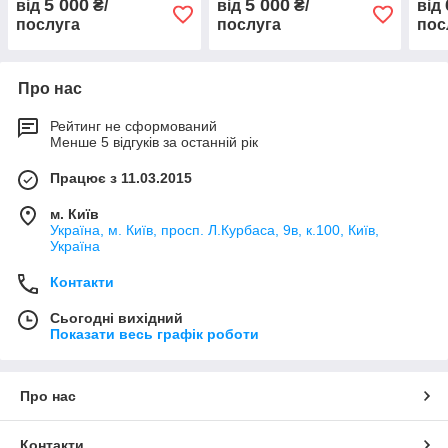
5 000
5 000
від
₴/
від
₴/
від
конструкції
конструкції
сис
послуга
послуга
пос
Про нас
Рейтинг не сформований
Менше 5 відгуків за останній рік
Працює з 11.03.2015
м. Київ
Україна, м. Київ, просп. Л.Курбаса, 9в, к.100, Київ,
Україна
Контакти
Сьогодні вихідний
Показати весь графік роботи
Про нас
Контакти