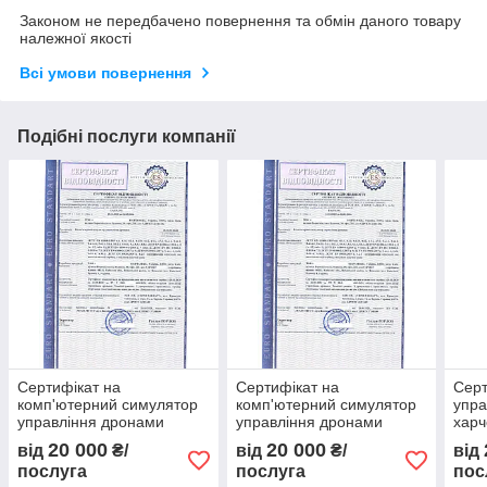
Законом не передбачено повернення та обмін даного товару
належної якості
Всі умови повернення
Подібні послуги компанії
Сертифікат на
Сертифікат на
Серт
комп'ютерний симулятор
комп'ютерний симулятор
упра
управління дронами
управління дронами
харч
виро
20 000
20 000
від
₴/
від
₴/
від
хліб
послуга
послуга
пос
конд