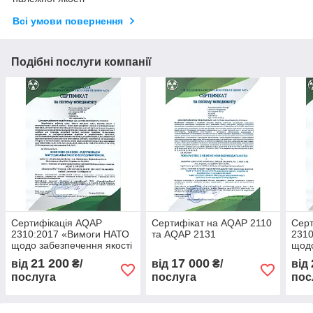
Всі умови повернення
Подібні послуги компанії
Сертифікація AQAP
Сертифікат на AQAP 2110
Серт
2310:2017 «Вимоги НАТО
та AQAP 2131
2310
щодо забезпечення якості
щодо
для постачальників авіації,
для 
21 200
17 000
від
₴/
від
₴/
від
космосу та оборони»
косм
послуга
послуга
пос