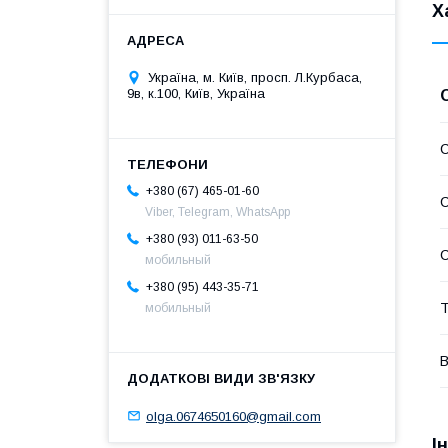
Х
Україна, м. Київ, просп. Л.Курбаса,
9в, к.100, Київ, Україна
С
+380 (67) 465-01-60
С
Viber, Telegram, WhatsApp
+380 (93) 011-63-50
С
мобильный
+380 (95) 443-35-71
Т
мобильный
В
olga.0674650160@gmail.com
І