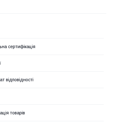
ьна сертифікація
ї
ат відповідності
ація товарів