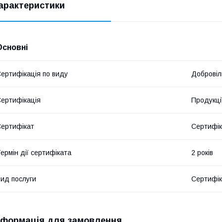
арактеристики
Основні
ертифікація по виду
Добровіл
ертифікація
Продукці
ертифікат
Сертифік
ермін дії сертифіката
2 років
ид послуги
Сертифік
нформація для замовлення