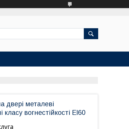
а двері металеві
 класу вогнестійкості ЕІ60
слуга