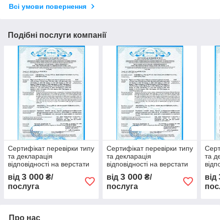
Всі умови повернення
Подібні послуги компанії
Сертифікат перевірки типу
Сертифікат перевірки типу
Серт
та декларація
та декларація
та д
відповідності на верстати
відповідності на верстати
відп
3 000
3 000
від
₴/
від
₴/
від
послуга
послуга
пос
Про нас