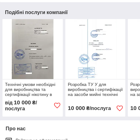
Подібні послуги компанії
Технічні умови необхідні
Розробка ТУ У для
Розр
для виробництва та
виробництва і сертифікації
виро
сертифікації нікотину в
на засоби мийні технічні
на з
Україні
10 000
від
₴/
10 000
10 
₴/послуга
послуга
Про нас