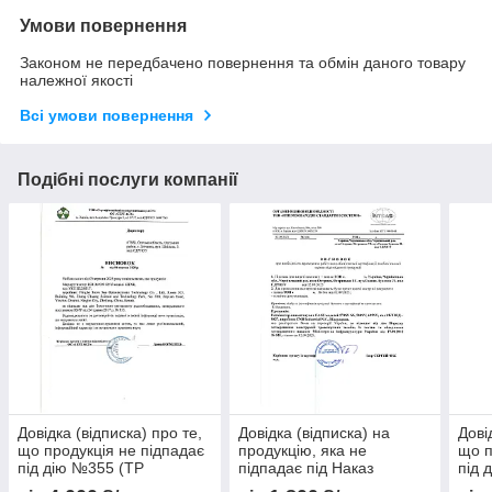
Умови повернення
Законом не передбачено повернення та обмін даного товару
належної якості
Всі умови повернення
Подібні послуги компанії
Довідка (відписка) про те,
Довідка (відписка) на
Дові
що продукція не підпадає
продукцію, яка не
що п
під дію №355 (ТР
підпадає під Наказ
під 
радіообладнання)
Мінінфраструктури
раді