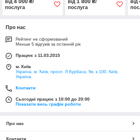
4 000
1 800
від
₴/
від
₴/
від
України від 17.08.2012 №
послуга
послуга
пос
521
Про нас
Рейтинг не сформований
Менше 5 відгуків за останній рік
Працює з 11.03.2015
м. Київ
Україна, м. Київ, просп. Л.Курбаса, 9в, к.100, Київ,
Україна
Контакти
Сьогодні працює з 10:00 до 20:00
Показати весь графік роботи
Про нас
Контакти