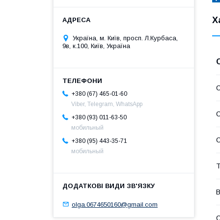
Х
Україна, м. Київ, просп. Л.Курбаса,
9в, к.100, Київ, Україна
С
+380 (67) 465-01-60
Viber, Telegram, WhatsApp
С
+380 (93) 011-63-50
мобильный
С
+380 (95) 443-35-71
мобильный
Т
В
olga.0674650160@gmail.com
С