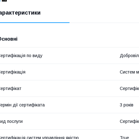
арактеристики
Основні
ертифікація по виду
Добровіл
ертифікація
Систем 
ертифікат
Сертифік
ермін дії сертифіката
3 років
ид послуги
Сертифік
ертифікація систем управління якістю
True