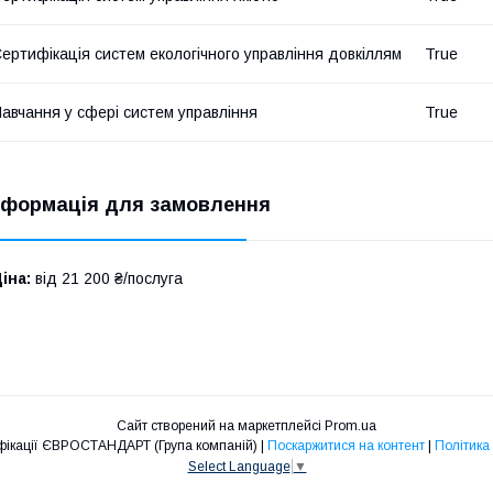
ертифікація систем екологічного управління довкіллям
True
авчання у сфері систем управління
True
нформація для замовлення
іна:
від 21 200 ₴/послуга
Сайт створений на маркетплейсі
Prom.ua
ТОВ Центр сертифікації ЄВРОСТАНДАРТ (Група компаній) |
Поскаржитися на контент
|
Політика
Select Language
▼