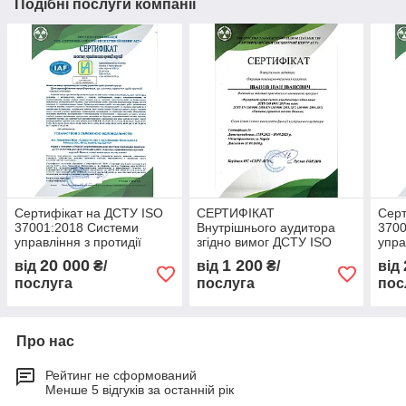
Подібні послуги компанії
Сертифікат на ДСТУ ISO
СЕРТИФІКАТ
Серт
37001:2018 Системи
Внутрішнього аудитора
3700
управління з протидії
згідно вимог ДСТУ ISO
упра
корупції. Вимоги та
19011:2019 та ДСТУ ISO
кору
20 000
1 200
від
₴/
від
₴/
від
настанови щодо
9001:2018
нас
послуга
послуга
пос
застосовування
заст
Про нас
Рейтинг не сформований
Менше 5 відгуків за останній рік