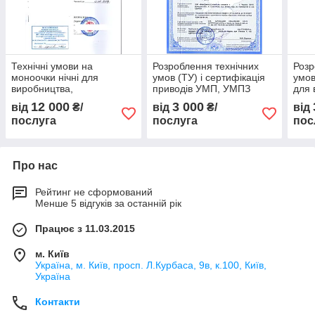
Технічні умови на
Розроблення технічних
Розр
моноочки нічні для
умов (ТУ) і сертифікація
умов
виробництва,
приводів УМП, УМПЗ
для 
сертифікації, участі у
або 
12 000
3 000
від
₴/
від
₴/
від
тендерних торгах
послуга
послуга
пос
Про нас
Рейтинг не сформований
Менше 5 відгуків за останній рік
Працює з 11.03.2015
м. Київ
Україна, м. Київ, просп. Л.Курбаса, 9в, к.100, Київ,
Україна
Контакти