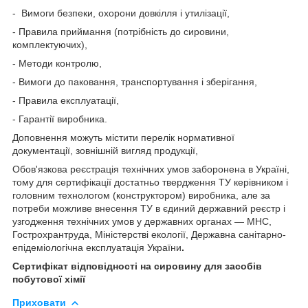
- Вимоги безпеки, охорони довкілля і утилізації,
- Правила приймання (потрібність до сировини,
комплектуючих),
- Методи контролю,
- Вимоги до паковання, транспортування і зберігання,
- Правила експлуатації,
- Гарантії виробника.
Доповнення можуть містити перелік нормативної
документації, зовнішній вигляд продукції,
Обов'язкова реєстрація технічних умов заборонена в Україні,
тому для сертифікації достатньо твердження ТУ керівником і
головним технологом (конструктором) виробника, але за
потреби можливе внесення ТУ в єдиний державний реєстр і
узгодження технічних умов у державних органах — МНС,
Гострохрантруда, Міністерстві екології, Державна санітарно-
епідеміологічна експлуатація України
.
Сертифікат відповідності на сировину для засобів
побутової хімії
Приховати