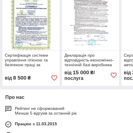
Сертифікація системи
Декларація про
Серт
управління гігієною та
відповідність економічно-
відп
безпекою праці за
технічній базі виробника
авто
вимогами ISO 45001:2018
вимогам НПА охорони
15 000
від
₴/
від
праці
8 500
від
₴
послуга
пос
Про нас
Рейтинг не сформований
Менше 5 відгуків за останній рік
Працює з 11.03.2015