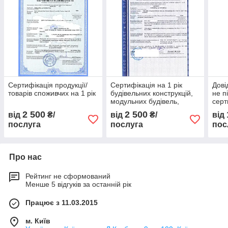
Сертифікація продукції/
Сертифікація на 1 рік
Дові
товарів споживчих на 1 рік
будівельних конструкцій,
не п
модульних будівель,
серт
виробів, матеріалів,
моно
2 500
2 500
від
₴/
від
₴/
від
продукції
фото
послуга
послуга
пос
моду
Про нас
Рейтинг не сформований
Менше 5 відгуків за останній рік
Працює з 11.03.2015
м. Київ